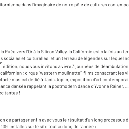
alifornienne dans l’imaginaire de notre pôle de cultures contempo
 Ruée vers l’Or à la Silicon Valley, la Californie est à la fois un te
s sociales et culturelles, et un terreau de légendes sur lequel n
e
édition, nous vous invitons à vivre 3 journées de déambulati
 californien : cirque “western moulinette”, films consacrant les v
tacle musical dédié à Janis Joplin, exposition d’art contemporain
mance dansée rappelant la postmodern dance d’Yvonne Rainer, … 
citantes !
on de partager enfin avec vous le résultat d’un long processus d
09, installés sur le site tout au long de l’année :