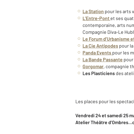
La Station
pour les arts 
L’Entre-Pont
et ses qua
contemporaine, arts numé
Compagnie Diva-Le Hubl
Le
Forum d’Urbanisme e
La
Cie Antipodes
pour la
Panda Events
pour les m
La Bande Passante
pour 
Gorgomar
, compagnie th
Les
Plasticiens
des atel
Les places pour les spectacl
Vendredi 24 et samedi 25 ma
Atelier Théâtre d’Ombres…de 