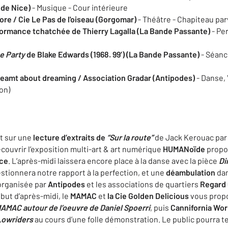
e de Nice)
- Musique - Cour intérieure
ore / Cie Le Pas de l'oiseau (Gorgomar)
- Théâtre - Chapiteau parv
formance tchatchée de
Thierry Lagalla (La Bande Passante)
- Pe
e Party
de Blake Edwards (1968. 99’) (La Bande Passante)
- Séanc
reamt about dreaming / Association Gradar (Antipodes)
- Danse,
on)
it sur une
lecture d’extraits de
“Sur la route”
de Jack Kerouac pa
couvrir l’exposition multi-art & art numérique
HUMANoïde
propo
ice
. L’après-midi laissera encore place à la danse avec la pièce
Di
estionnera notre rapport à la perfection, et une
déambulation
dan
organisée par
Antipodes
et les associations de quartiers
Regard 
ébut d’après-midi, le
MAMAC
et
la Cie Golden Delicious
vous prop
MAMAC autour de l’oeuvre de Daniel Spoerri
, puis
Cannifornia Wor
Lowriders
au cours d’une folle démonstration. Le public pourra 