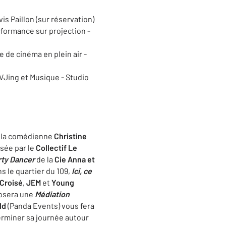
is Paillon (sur réservation)
rformance sur projection -
e de cinéma en plein air -
 VJing et Musique - Studio
r la comédienne
Christine
sée par le
Collectif Le
rty Dancer
de la
Cie Anna et
s le quartier du 109,
Ici, ce
Croisé
,
JEM
et
Young
osera une
Médiation
ld
(Panda Events) vous fera
terminer sa journée autour