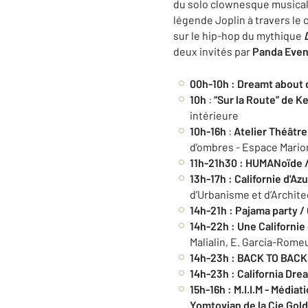
du solo clownesque musica
légende Joplin à travers le
sur le hip-hop du mythique
deux invités par
Panda Even
00h-10h
: Dreamt about 
10h
:
“Sur la Route” de Ke
intérieure
10h-16h
:
Atelier Théâtre
d’ombres - Espace Marion
11h-21h30
: HUMANoïde /
13h-17h :
Californie d'Az
d’Urbanisme et d’Archit
14h-21h :
Pajama party / O
14h-22h :
Une Californie
Malialin, E. Garcia-Rom
14h-23h
: BACK TO BACK 
14h-23h
: California Dre
15h-16h
: M.I.I.M - Média
Yomtovian de la Cie Gold