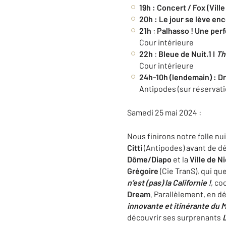
19h
: Concert / Fox (Vill
20h
: Le jour se lève enc
21h
:
Palhasso ! Une per
Cour intérieure
22h
:
Bleue de Nuit.1 I
Th
Cour intérieure
24h-10h (lendemain)
: D
Antipodes (sur réservati
Samedi 25 mai 2024 :
Nous finirons notre folle nu
Citti
(Antipodes)
avant de dé
Dôme/Diapo
et la
Ville de N
Grégoire
(Cie TranS), qui qu
n’est (pas) la Californie !
, co
Dream
. Parallèlement, en d
innovante et itinérante du 
découvrir ses surprenants