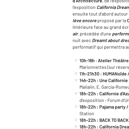
d’Architecture
,
de l’exposit
l’exposition
California Drea
ensuite tout d’abord autour
lève encore
proposé par la
Intérieure face au grand éc
air
, précédée d’une
perform
nuit avec
Dreamt about dre
performatif qui permettra au
10h-16h
:
Atelier Théâtre
Marionnettes (sur réserv
11h-21h30
: HUMANoïde /
14h-22h :
Une Californie
Malialin, E. Garcia-Rom
18h-22h
:
Californie d'A
d’exposition - Forum d’U
18h-22h
: Pajama party / 
Station
18h-22h
: BACK TO BACK 
18h-22h
: California Dre