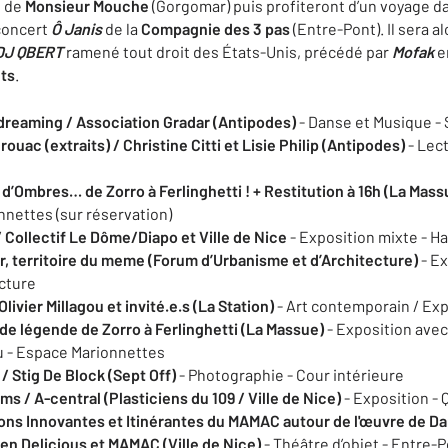
l de
Monsieur Mouche
(Gorgomar) puis profiteront d’un voyage d
 concert
Ô Janis
de la
Compagnie des 3 pas
(Entre-Pont). Il sera a
DJ QBERT
ramené tout droit des États-Unis, précédé par
Mofak
e
ts
.
dreaming / Association Gradar (Antipodes)
- Danse et Musique -
rouac (extraits) / Christine Citti et Lisie Philip (Antipodes)
- Lec
 d’Ombres… de Zorro à Ferlinghetti ! + Restitution à 16h (La Mass
nettes (sur réservation)
 Collectif Le Dôme/Diapo et Ville de Nice
- Exposition mixte - Ha
ur, territoire du meme (Forum d’Urbanisme et d’Architecture)
- Ex
ecture
livier Millagou et invité.e.s (La Station)
- Art contemporain / Exp
 de légende de Zorro à Ferlinghetti (La Massue)
- Exposition avec
eu - Espace Marionnettes
/ Stig De Block (Sept Off)
- Photographie - Cour intérieure
ams /
A-central (Plasticiens du 109 / Ville de Nice)
- Exposition - 
tions Innovantes et Itinérantes du MAMAC autour de l'œuvre de Dan
en Delicious et MAMAC (Ville de Nice)
- Théâtre d’objet - Entre-