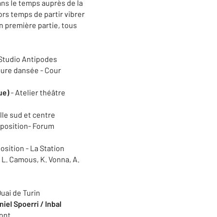
ans le temps auprès de la
lors temps de partir vibrer
n première partie, tous
 Studio Antipodes
ture dansée - Cour
ue)
- Atelier théâtre
lle sud et centre
position- Forum
osition - La Station
 L. Camous, K. Vonna, A.
Quai de Turin
iel Spoerri / Inbal
Pont