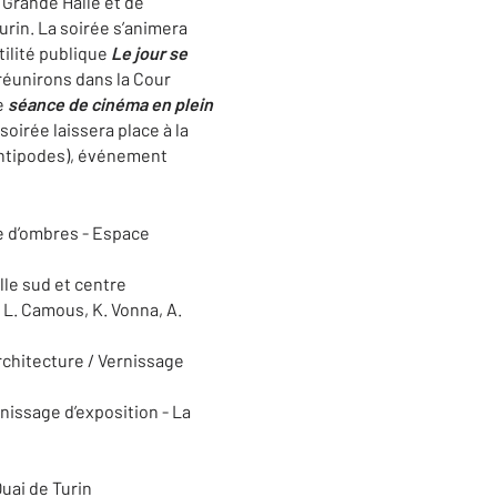
a Grande Halle et de
Turin. La soirée s’animera
utilité publique
Le jour se
 réunirons dans la Cour
e
séance de cinéma en plein
a soirée laissera place à la
ntipodes), événement
re d’ombres - Espace
lle sud et centre
 L. Camous, K. Vonna, A.
rchitecture / Vernissage
nissage d’exposition - La
Quai de Turin