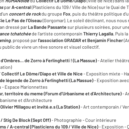
ion
HUMANoïde
du
Collectif Le Dôme/Diapo
(Ville de Nice) dans l
ms
par
A-central
(Plasticiens du 109 / Ville de Nice) sur le Quai de 
 d’un
concert de rock
du groupe
Fox
, puis du théâtre politique d'
Cie Le Pas de l’Oiseau
(Gorgomar). Le soleil déclinant, nous nous
ran dressé par
La Bande Passante
sur plusieurs soirées, pour un
ance tchatchée
de l’artiste contemporain
Thierry Lagalla
. Puis l
aming
,
proposé par
l'association GRADAR et Benjamin Fincher
(A
 public de vivre un rêve sonore et visuel collectif.
 d’Ombres… de Zorro à Ferlinghetti ! (La Massue)
- Atelier théât
ation)
 Collectif Le Dôme/Diapo et Ville de Nice
- Exposition mixte - Ha
 de légende de Zorro à Ferlinghetti (La Massue)
- Exposition avec
eu - Espace Marionnettes
zur, territoire du meme (Forum d’Urbanisme et d’Architecture)
- A
rbanisme et d’Architecture
Olivier Millagou et invité.e.s (La Station)
- Art contemporain / Ver
/ Stig De Block (Sept Off)
- Photographie - Cour intérieure
ams /
A-central (Plasticiens du 109 / Ville de Nice)
- Exposition - 