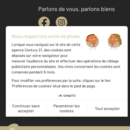
Parlons de vous, parlons biens
Votre agence est notée
Achat
Vente
9,6
/
10