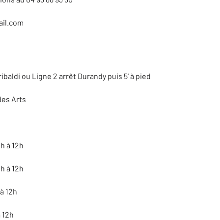
ail.com
ibaldi ou Ligne 2 arrêt Durandy puis 5' à pied
des Arts
h à 12h
h à 12h
à 12h
 12h