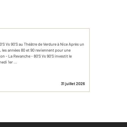
0'S Vs 90'S au Théâtre de Verdure à Nice Après un
, les années 80 et 90 reviennent pour une
on - La Revanche - 80'S Vs 90'S investit le
edi 1er ...
31 juillet 2026