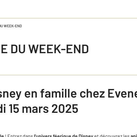
 DU WEEK-END
IE DU WEEK-END
sney en famille chez Even
i 15 mars 2025
le
! Entrez dans
l'univers féerique de Disney
et découvrez les
an