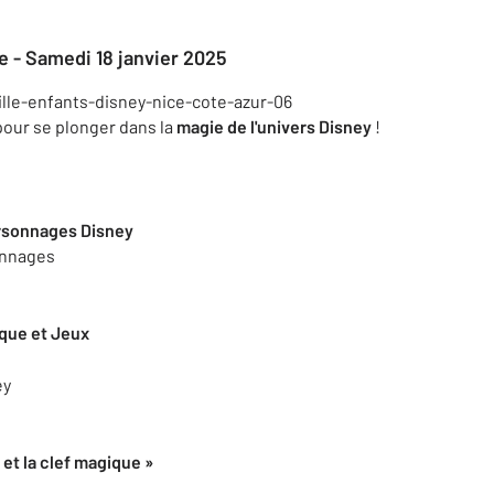
e - Samedi 18 janvier 2025
pour se plonger dans la
magie de l'univers Disney
!
rsonnages Disney
onnages
ique et Jeux
ey
 et la clef magique »