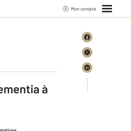
Mon compte
ementia à
imations